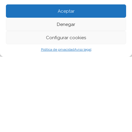
Destinatarios:
Aceptar
Los datos no se comunicarán a ningún tercero ajeno
Denegar
a nosotros, salvo obligación legal. Datos recopilados
Configurar cookies
por usuarios de los servicios En los casos en que el
usuario incluya ficheros con datos de carácter
Política de privacidad
Aviso legal
personal en los servidores de alojamiento
compartido, no nos haremos responsables del
incumplimiento por parte del usuario del RGPD.
Derechos propiedad intelectual
COMBUSTIBLES COATRA, S.A. es titular de todos los
derechos de autor, propiedad intelectual, industrial,
«know how» y cuantos otros derechos guardan
relación con los contenidos de nuestro sitio web y los
servicios ofertados en el mismo, así como de los