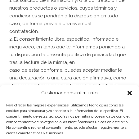
1. La solicitud de información y/o la contratación de
nuestros productos o servicios, cuyos términos y
condiciones se pondrán a tu disposición en todo
caso, de forma previa a una eventual
contratación.
2. El consentimiento libre, específico, informado e
inequívoco, en tanto que te informamos poniendo a
tu disposición la presente política de privacidad que,
tras la lectura de la misma, en
caso de estar conforme, puedes aceptar mediante
una declaración o una clara acción afirmativa, como
el marcado de una casilla dispuesta al efecto. En
Gestionar consentimiento
caso de que no nos facilites tus datos o lo hagas de
forma errónea o incompleta, no podremos atender tu
Para ofrecer las mejores experiencias, utilizamos tecnologías como las
solicitud, resultando del todo imposible
cookies para almacenar y/o acceder a la información del dispositivo. El
proporcionarte la información solicitada o llevar a
consentimiento de estas tecnologías nos permitirá procesar datos como el
comportamiento de navegación o las identificaciones únicas en este sitio.
cabo la contratación de los servicios.
No consentir o retirar el consentimiento, puede afectar negativamente a
ciertas características y funciones.